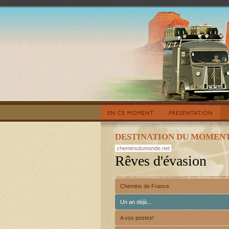
DESTINATION DU MOMENT
cheminsdumonde.net
Rêves d'évasion
Chemins de France
Un an déjà...
A vos postes!