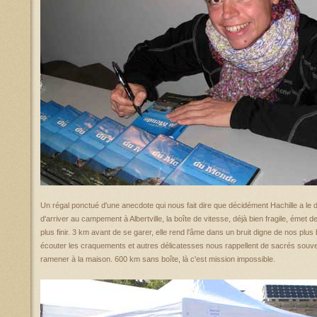
Un régal ponctué d'une anecdote qui nous fait dire que décidément Hachille a le
d'arriver au campement à Albertville, la boîte de vitesse, déjà bien fragile, émet
plus finir. 3 km avant de se garer, elle rend l'âme dans un bruit digne de nos pl
écouter les craquements et autres délicatesses nous rappellent de sacrés souve
ramener à la maison. 600 km sans boîte, là c'est mission impossible.