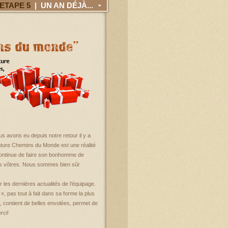
ETAPE 5
| UN AN DÉJÀ...
us avons eu depuis notre retour il y a
enture Chemins du Monde est une réalité
 continue de faire son bonhomme de
les vôtres. Nous sommes bien sûr
 les dernières actualités de l'équipage.
», pas tout à fait dans sa forme la plus
u, contient de belles envolées, permet de
rci!