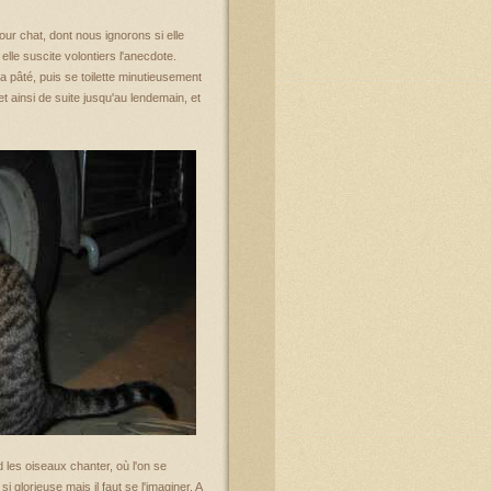
our chat, dont nous ignorons si elle
lle suscite volontiers l'anecdote.
 pâté, puis se toilette minutieusement
t ainsi de suite jusqu'au lendemain, et
d les oiseaux chanter, où l'on se
si glorieuse mais il faut se l'imaginer. A