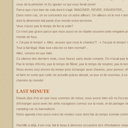
vous de la pimenter et d'y ajouter ce qui vous ferait envie!
Parce que c'est bien de cela dont il s'agit: IMAGINER, REVER, S'INVENTER,...
Dans notre cas, on se concentre sur un autre ailleurs. Un ailleurs où le mot « tem
dont la dimension fait partie d'un monde extra-terrestre.
Vous n'avez pas le temps de lire la suite?
Ce n'est pas grave parce que nous aussi on se répète souvent cette rengaine pro
monde de fous.
« J'ai pas le temps! ». Allez, avouez que vous le chantez?! : « J'ai pas le temps! »
Tout à fait légal. Mais tout cela est ce bien normal?...
Allez, venons-en aux faits:
Ce silence des derniers mois, vous l'aurez sans doute compris: On n'avait pas l
Pas le temps d'écrire, pas le temps de flâner, pas le temps de respirer, pas le t
Nous avons (eu) encore du temps pour échanger avec d'autres, pour penser, rêv
et faire en sorte que cette vie actuelle puisse aboutir, un jour et de nouveau, à ce
chemins du monde!
LAST MINUTE
Depuis plus d'un an que nous sommes de retour, nous avons bien sûr eu l'occasion
d'échanger aussi avec les amis voyageurs connus sur la route, et de partage
camping-car ou baroudeurs.
Notre agenda s'est aussi noirci de rendez-vous dont l'air du temps sonnait co
Hachille a déjà, il est vrai, fait le beau à diverses occasions lors d'invitations 