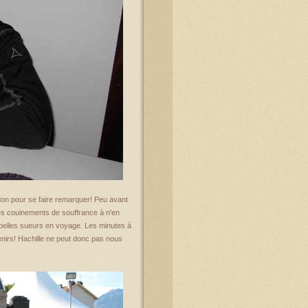
 don pour se faire remarquer! Peu avant
 des couinements de souffrance à n'en
us belles sueurs en voyage. Les minutes à
nirs! Hachille ne peut donc pas nous