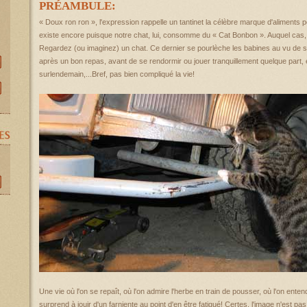
PRÉAMBULE:
« Doux ron ron », l'expression rappelle un tantinet la célèbre marque d'aliments p
existe encore puisque notre chat, lui, consomme du « Cat Bonbon ». Auquel cas, e
Regardez (ou imaginez) un chat. Ce dernier se pourlèche les babines au vu de sa
après un bon repas, avant de se rendormir ou jouer tranquillement quelque part, e
surlendemain,...Bref, pas bien compliqué la vie!
Une vie où l'on se repaît, où l'on admire l'herbe en train de pousser, où l'on enten
surprend à jouir d'un farniente au point d'en être fatigué! Certes, l'image n'est pas 