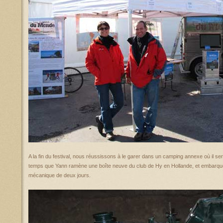
A la fin du festival, nous réussissons à le garer dans un camping annexe où il s
temps que Yann ramène une boîte neuve du club de Hy en Hollande, et embarqu
mécanique de deux jours.