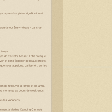
ps » prend sa pleine signification et
pre à tout être « vivant » dans ce
...
e temps!
emps de s'arrêter bosser! Enfin presque!
er, et donc élaborer de beaux projets,
 que nous appelons: La liberté... sur les
 de retrouver la famille et les amis,
r des moments au cours de week-ends
mme des vacances.
notamment à Madine Camping Car, trois