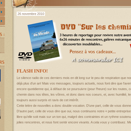
26 novembre 2010
FLASH INFO!
Le silence radio de ces derniers mois en dit long sur le peu de respiration que no
déjà plus d'un an! Mais vos messages, toujours actuels, nous font dire que l'av
encore quotidienne qui, à défaut de se poursuivre (pour l'heure) sur les routes,
chemin dans nos têtes, les vôtres, et donc dans nos coeurs, et, avec humilité, 
toujours aussi surpris et ravis de cet intérêt.
Cette lettre de nouvelles a donc double vocation. D'une part, celle de vous donner
D'autre part, celle de vous dire que oui, nous continuons notre « petite entreprise 
libre qu'elle soit mais sur un ton qui, malgré des contraintes et un rythme souten
jolies rencontres, et nous font sentir encore vivants. A cela vous y contribuez. Me