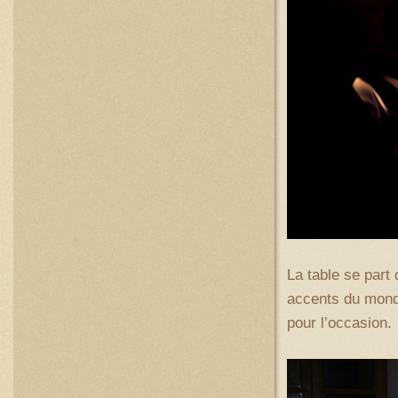
La table se part 
accents du mond
pour l’occasion.