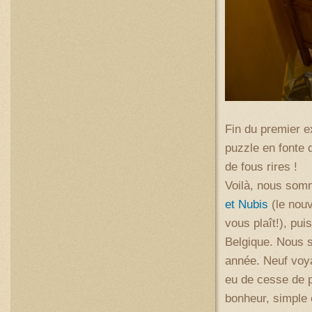
Fin du premier e
puzzle en fonte 
de fous rires !
Voilà, nous somm
et Nubis
(le nouv
vous plaît!), pui
Belgique. Nous s
année. Neuf voya
eu de cesse de p
bonheur, simple 