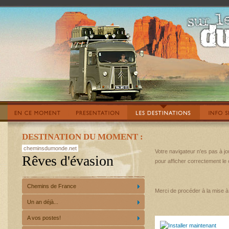
DESTINATION DU MOMENT :
cheminsdumonde.net
Votre navigateur n'es pas à j
Rêves d'évasion
pour afficher correctement le
Chemins de France
Merci de procéder à la mise à 
Un an déjà...
A vos postes!