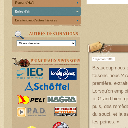
Retour d'Haïti
Bulles d'air
En attendant d’autres histoires
19 janvier 2010
Beaucoup nous de
faisons-nous ? A
première, extrai
Lorsqu'on emploi
». Grand bien, g
puis, des remède
du souci, et la 
les peines. »