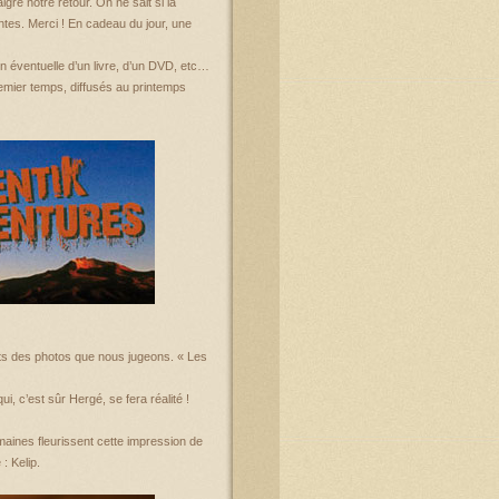
ré notre retour. On ne sait si la
ntes. Merci ! En cadeau du jour, une
n éventuelle d’un livre, d’un DVD, etc…
mier temps, diffusés au printemps
ts des photos que nous jugeons. « Les
i, c’est sûr Hergé, se fera réalité !
ines fleurissent cette impression de
: Kelip.