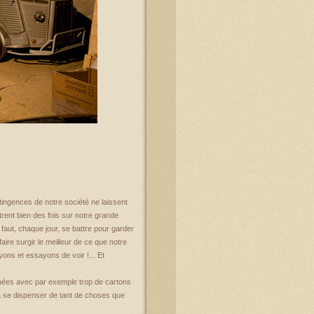
ntingences de notre société ne laissent
trent bien des fois sur notre grande
 faut, chaque jour, se battre pour garder
faire surgir le meilleur de ce que notre
oyons et essayons de voir !... Et
nées avec par exemple trop de cartons
à se dispenser de tant de choses que