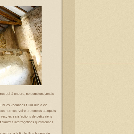
utres qui là encore, ne semblent jamais
ini les vacances ! Dur dur la vie
 ces normes, voire protocoles auxquels
res, les satisfactions de petits riens,
 d’autres interrogations quotidiennes
erdre, à la fin, le fil ou le sens de