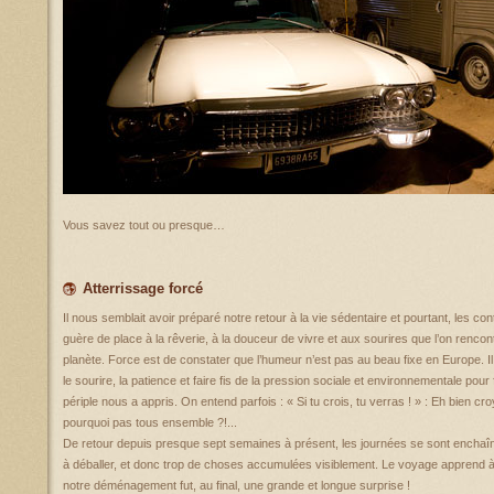
Vous savez tout ou presque…
Atterrissage forcé
Il nous semblait avoir préparé notre retour à la vie sédentaire et pourtant, les co
guère de place à la rêverie, à la douceur de vivre et aux sourires que l’on rencon
planète. Force est de constater que l’humeur n’est pas au beau fixe en Europe. Il
le sourire, la patience et faire fis de la pression sociale et environnementale pour 
périple nous a appris. On entend parfois : « Si tu crois, tu verras ! » : Eh bien cr
pourquoi pas tous ensemble ?!...
De retour depuis presque sept semaines à présent, les journées se sont enchaî
à déballer, et donc trop de choses accumulées visiblement. Le voyage apprend 
notre déménagement fut, au final, une grande et longue surprise !