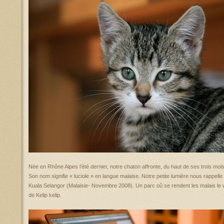
Née en Rhône Alpes l’été dernier, notre chaton affronte, du haut de ses trois mois
Son nom signifie « luciole » en langue malaise. Notre petite lumière nous rappelle 
Kuala Selangor (Malaisie- Novembre 2008). Un parc oû se rendent les malais le
de Kelip kelip.