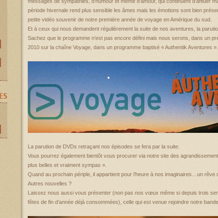
messages de sympathies, d’humour et même d’amour, qui continuent d’affluer malg
période hivernale rend plus sensible les âmes mais les émotions sont bien prése
petite vidéo souvenir de notre première année de voyage en Amérique du sud.
Et à ceux qui nous demandent régulièrement la suite de nos aventures, la parutio
Sachez que le programme n’est pas encore défini mais nous serons, dans un pre
2010 sur la chaîne Voyage, dans un programme baptisé « Authentik Aventures ».
La parution de DVDs retraçant nos épisodes se fera par la suite.
Vous pourrez également bientôt vous procurer via notre site des agrandissemen
plus belles et vraiment sympas ».
Quand au prochain périple, il appartient pour l’heure à nos imaginaires…un rêve qu
Autres nouvelles ?
Laissez nous aussi vous présenter (non pas nos vœux même si depuis trois sema
fêtes de fin d’année déjà consommées), celle qui est venue rejoindre notre bande 