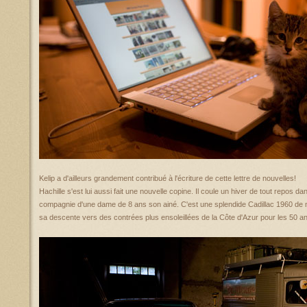
Kelip a d'ailleurs grandement contribué à l'écriture de cette lettre de nouvelles!
Hachille s'est lui aussi fait une nouvelle copine. Il coule un hiver de tout repos 
compagnie d'une dame de 8 ans son ainé. C'est une splendide Cadillac 1960 de 
sa descente vers des contrées plus ensoleillées de la Côte d'Azur pour les 50 ans