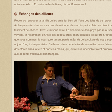
notre vie. Allez ! En cette veille de fêtes, réchauffons-nous !
Echanges des ailleurs
Revoir ou retrouver la famille ou les amis fut bien sûr l’une des joies de ce retour.
A chaque visite, chacun a à cœur de mitonner de sacrés petits plats, se disant 
tellement de choses. C’est vrai sans l’être. La découverte d’un pays passe aussi
voyage, et notamment en Asie, les découvertes, merveilleuses de surcroît, fure
que nous sommes, la nourriture faisant partie intégrale de la culture de notre es
aujourd’hui, à chaque visite. D’ailleurs, dans cette lettre de nouvelles, nous faison
des étoiles dans la tête et dans les mains, qui, outre leur indéniable talent culin
aux accents musicaux bien français.