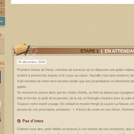
ETAPE 1
| EN ATTENDA
06 décembre 2009
Premiers frimas de l’hiver, chemins de traverse où se déposent une gelée matinale
incitent à présent les esprits et le corps au repos. Hachille s’est ainsi endormi, blo
froid mordant de notre terre lorraine tandis que ses propriétaires se démènent d
agitée.
Se ressourcer passe alors par les visites d’amis, un brin ou beaucoup voyageurs
folle et forcée, le goût de la passion, de la vie, et l’énergie créatrice pour la suite
Toujours notre esprit voyage. En visitant le musée Hergé (à Louvin La Neuve, pr
phrase de ces prochaines semaines : « A force de croire en ses rêves, l’homme en
Pas d’intox
D’abord vous dire, amis fidèles et lecteurs à vos heures de nos aventures, qu