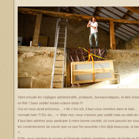
Vient ensuite les réglages administratifs, pratiques, bureaucratiques, et bien d’a
en finir ! Sans oublier boulot-voiture-dodo !!!
Oui on nous avait prévenus… « Ah c’est sûr, il faut vous remettre dans le bain… F
normale hein ?! Etc etc… ». Mais non, nous n’avions pas oublié mais au-delà de
il faut bien adhérer pour participer à notre bonne société, où sont passés les souri
les contentements de savoir que ce que l’on possède c’est déjà beaucoup, et tant
?…
Enfin, nous gardons le sourire et l’énergie malgré certaines envies de hurler et d’y p