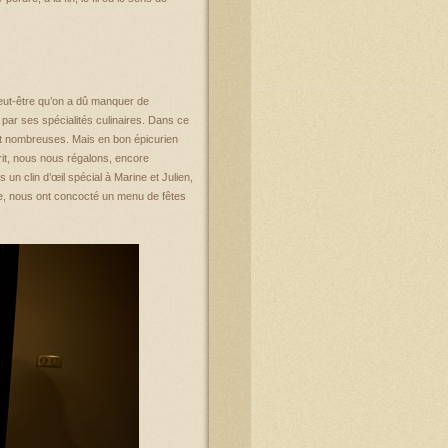
peut-être qu’on a dû manquer de
 par ses spécialités culinaires. Dans ce
nt nombreuses. Mais en bon épicurien
prit, nous nous régalons, encore
s un clin d’œil spécial à Marine et Julien,
aire, nous ont concocté un menu de fêtes