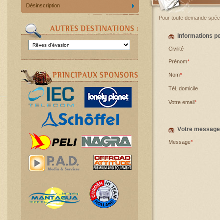
Désinscription
Pour toute demande spécif
Informations p
Civilité
Prénom
*
Nom
*
Tél. domicile
Votre email
*
Votre message
Message
*