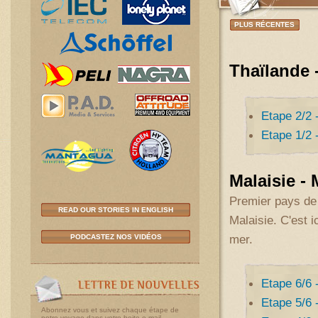
PLUS RÉCENTES
Thaïlande 
Etape 2/2 
Etape 1/2 
Malaisie - 
Premier pays de
READ OUR STORIES IN ENGLISH
Malaisie. C'est 
mer.
PODCASTEZ NOS VIDÉOS
Etape 6/6 
Etape 5/6 
Abonnez vous et suivez chaque étape de
notre voyage dans votre boite e-mail.